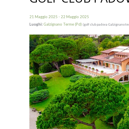
21 Maggio 2025 - 22 Maggio 2025
Luoghi:
Galzignano Terme (Pd)
(golf club padova Galzignano t