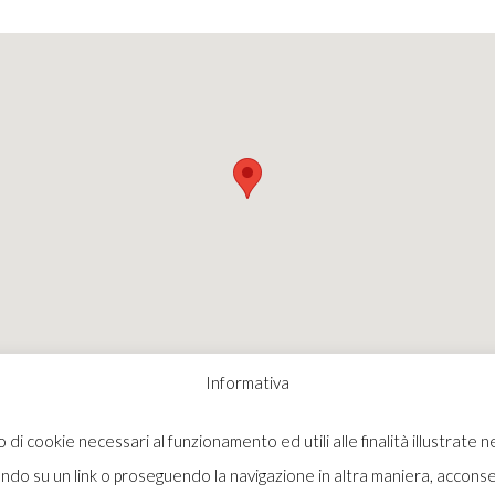
Informativa
di cookie necessari al funzionamento ed utili alle finalità illustrate ne
o su un link o proseguendo la navigazione in altra maniera, acconsent
2024 ILGA ALL RIGHTS RESERVED |
PRIVACY & COOKIES POLICY